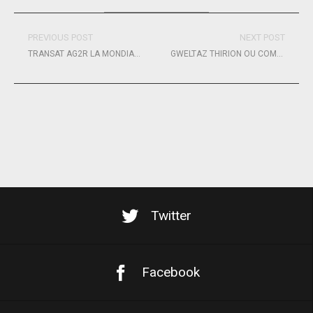
PREVIOUS POST
NEXT POST
TRANSAT AG2R LA MONDIALE : VICTOIRE ÉCLATANTE D’ADRIEN HARDY ET THOMAS RUYANT !
GWELTAZ THIRION OU COMMENT DEVENIR CAPITAINE DU BELEM ?
Twitter
Facebook