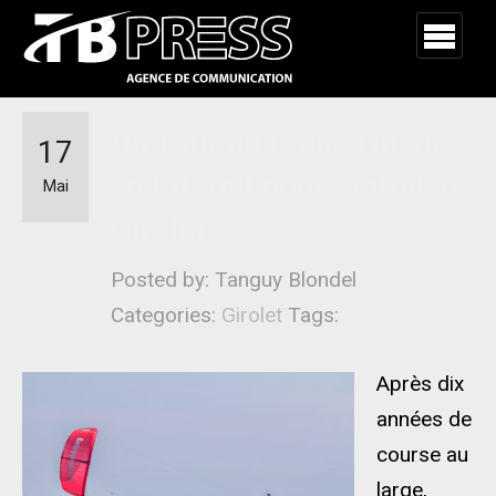
Un Tour de France inédit
17
en Kitefoil pour Matthieu
Mai
Girolet
Posted by: Tanguy Blondel
Categories:
Girolet
Tags:
Après dix
années de
course au
large,