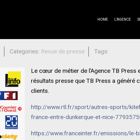
HOME
L’AGENCE
S
l
Categories:
Revue de presse
Tags:
Le cœur de métier de l’Agence TB Press es
résultats presse que TB Press a généré 
clients.
http://www.rtl.fr/sport/autres-sports/kite
france-entre-dunkerque-et-nice-779357
https://www.franceinter.fr/emissions/le-bil