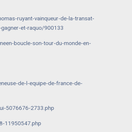
Thomas-ruyant-vainqueur-de-la-transat-
de-gagner-et-raquo/900133
oineen-boucle-son-tour-du-monde-en-
meneuse-de-l-equipe-de-france-de-
hui-5076676-2733.php
018-11950547.php