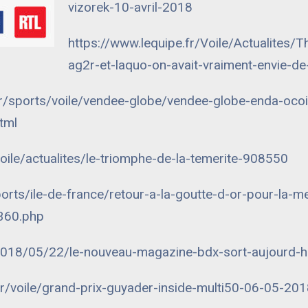
vizorek-10-avril-2018
https://www.lequipe.fr/Voile/Actualites/
ag2r-et-laquo-on-avait-vraiment-envie-
.fr/sports/voile/vendee-globe/vendee-globe-enda-oc
tml
/voile/actualites/le-triomphe-de-la-temerite-908550
sports/ile-de-france/retour-a-la-goutte-d-or-pour-la-
360.php
/2018/05/22/le-nouveau-magazine-bdx-sort-aujourd-
fr/voile/grand-prix-guyader-inside-multi50-06-05-2