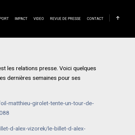
PORT
IMPACT
VIDEO
REVUE DE PRESSE
CONTACT
t les relations presse. Voici quelques
ces dernières semaines pour ses
foil-matthieu-girolet-tente-un-tour-de-
5088
let-d-alex-vizorek/le-billet-d-alex-