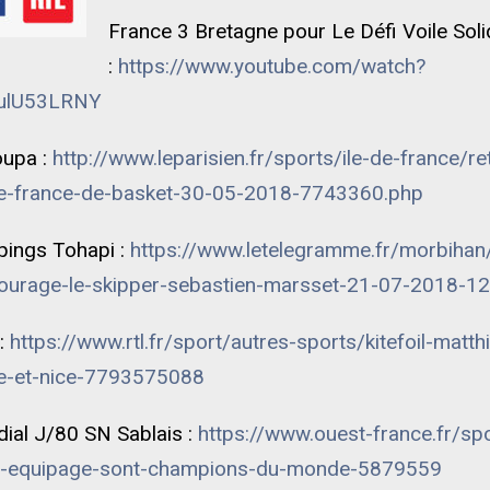
France 3 Bretagne pour Le Défi Voile Soli
:
https://www.youtube.com/watch?
qwulU53LRNY
oupa :
http://www.leparisien.fr/sports/ile-de-france/r
de-france-de-basket-30-05-2018-7743360.php
ings Tohapi :
https://www.letelegramme.fr/morbihan
ncourage-le-skipper-sebastien-marsset-21-07-2018-
 :
https://www.rtl.fr/sport/autres-sports/kitefoil-matth
ue-et-nice-7793575088
ial J/80 SN Sablais :
https://www.ouest-france.fr/spo
on-equipage-sont-champions-du-monde-5879559