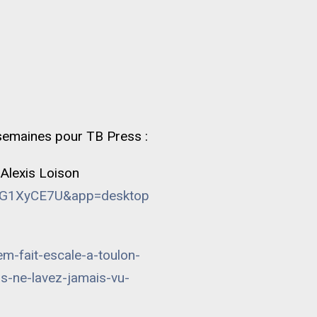
semaines pour TB Press :
 Alexis Loison
0mG1XyCE7U&app=desktop
m-fait-escale-a-toulon-
s-ne-lavez-jamais-vu-