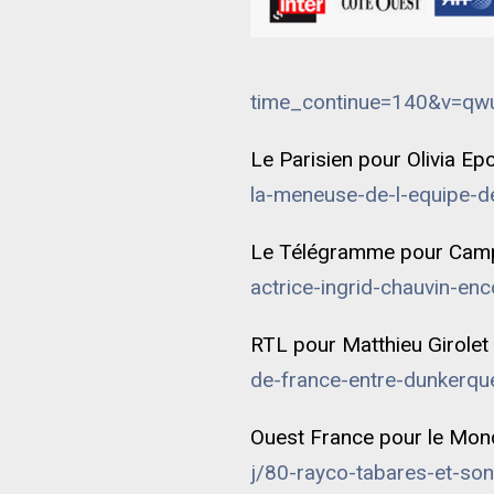
time_continue=140&v=
Le Parisien pour Olivia Ep
la-meneuse-de-l-equipe-
Le Télégramme pour Camp
actrice-ingrid-chauvin-e
RTL pour Matthieu Girolet
de-france-entre-dunkerq
Ouest France pour le Mond
j/80-rayco-tabares-et-s