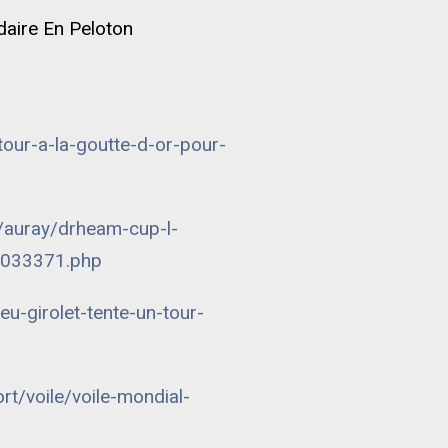
daire En Peloton
etour-a-la-goutte-d-or-pour-
/auray/drheam-cup-l-
12033371.php
ieu-girolet-tente-un-tour-
rt/voile/voile-mondial-