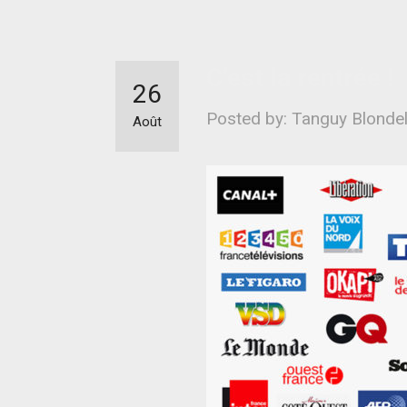
C’est la rentrée !
26
Posted by: Tanguy Blonde
Août