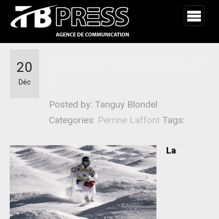
Perrine Laffont en forme
20
!
Déc
Posted by: Tanguy Blondel
Categories:
Perrine Laffont
Tags:
La