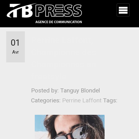
Perrine Laffont,
01
Championne des
Avr
Championnes en
freetsyle
Posted by: Tanguy Blondel
Categories:
Perrine Laffont
Tags: