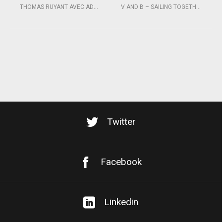
THOMAS RUYANT AVEC ADVENS ET LA FONDATION DE LA MER SUR LA SOLITAIRE URGO LE FIGARO 2019
V AND B – SAILING TOGETHER, EN GRAND !
Twitter
Facebook
Linkedin