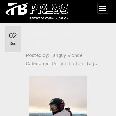
Perrine Laffont remet les
02
compteurs à zéro
Déc
Posted by: Tanguy Blondel
Categories:
Perrine Laffont
Tags: