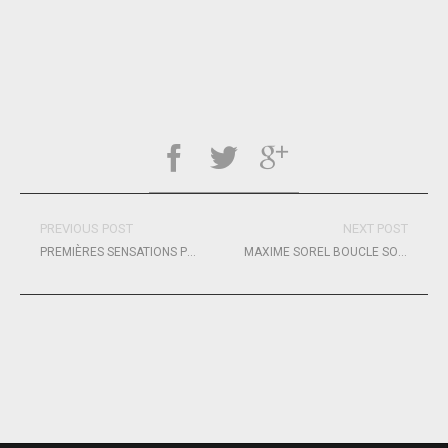
PREVIOUS POST
NEXT POST
PREMIÈRES SENSATIONS POUR PIERRE LE ROY
MAXIME SOREL BOUCLE SON TOUR DU MONDE EN MAYENNE