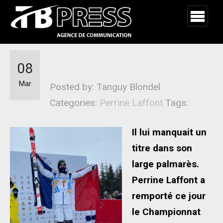
Championne du Monde !!
08
Mar
Posted by: Tanguy Blondel
Categories:
Perrine Laffont
Tags:
Il lui manquait un
titre dans son
large palmarès.
Perrine Laffont a
remporté ce jour
le Championnat