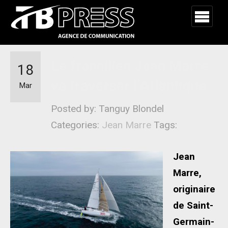
Le francilien Jean Marre
18
va traverser l’Atlantique
Mar
Posted by: Tanguy Blondel
Categories:
Jean Marre
Tags:
Jean
Marre,
originaire
de Saint-
Germain-