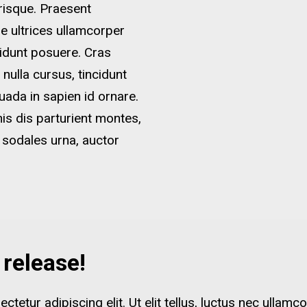
erisque. Praesent
se ultrices ullamcorper
ncidunt posuere. Cras
 nulla cursus, tincidunt
uada in sapien id ornare.
s dis parturient montes,
 sodales urna, auctor
release!
etur adipiscing elit. Ut elit tellus, luctus nec ullamco