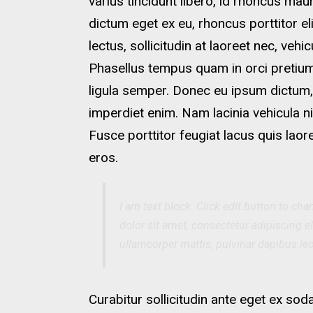
varius tincidunt libero, id rhoncus mau
dictum eget ex eu, rhoncus porttitor e
lectus, sollicitudin at laoreet nec, vehi
Phasellus tempus quam in orci pretiu
ligula semper. Donec eu ipsum dictum
imperdiet enim. Nam lacinia vehicula ni
Fusce porttitor feugiat lacus quis lao
eros.
I am text block. Click edit button to ch
dolor sit amet, consectetur adipiscing elit
ullamcorper mattis, pulvinar dapibus leo
Curabitur sollicitudin ante eget ex sod