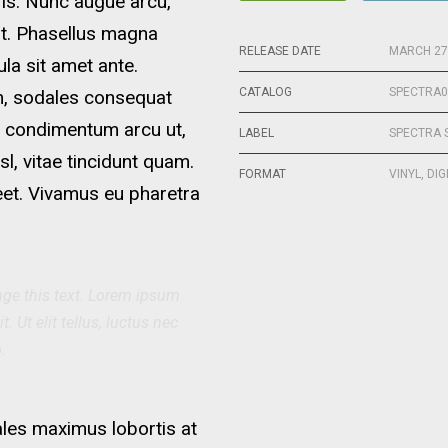
ris. Nunc augue arcu,
lit. Phasellus magna
RELEASE DATE
MARCH 27
cula sit amet ante.
CATALOG
SPECTRA0
m, sodales consequat
, condimentum arcu ut,
LABEL
SPECTRA 
sl, vitae tincidunt quam.
FORMAT
VINYL, DIG
reet. Vivamus eu pharetra
ange this text. Lorem ipsum
. Ut elit tellus, luctus nec
.
ales maximus lobortis at