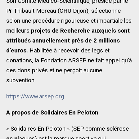
Son Comité Médico-Scientifique, présidé par le
Pr Thibault Moreau (CHU Dijon), sélectionne
selon une procédure rigoureuse et impartiale les
meilleurs
projets de Recherche auxquels sont
attribués annuellement près de 2 millions
d’euros.
Habilitée à recevoir des legs et
donations, la Fondation ARSEP ne fait appel qu’à
des dons privés et ne perçoit aucune
subvention.
https://www.arsep.org
A propos de Solidaires En Peloton
« Solidaires En Peloton » (SEP comme
s
clérose
e
n
p
laques) est la marque sportive qui