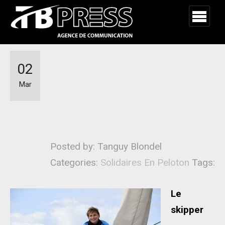
Un Multi50 à foils pour
02
Thibaut Vauchel-Camus
Mar
et la lutte contre la
sclérose en plaques
Posted by: Tanguy Blondel
Categories:
Solidaires En Peloton
Tags:
Le
skipper