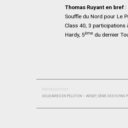
Thomas Ruyant en bref
:
Souffle du Nord pour Le P
Class 40, 3 participations 
ème
Hardy, 5
du dernier Tou
PREVIOUS POST
SOLIDAIRES EN PELOTON – ARSEP, 3ÈME DES FLYING