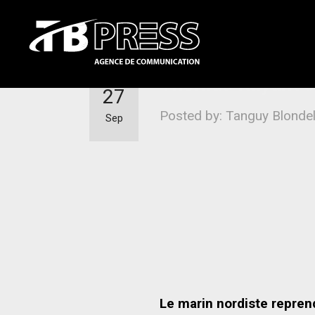
Thomas Ruyant su
27
Posted by: Tanguy Blonde
Sep
Le marin nordiste repren