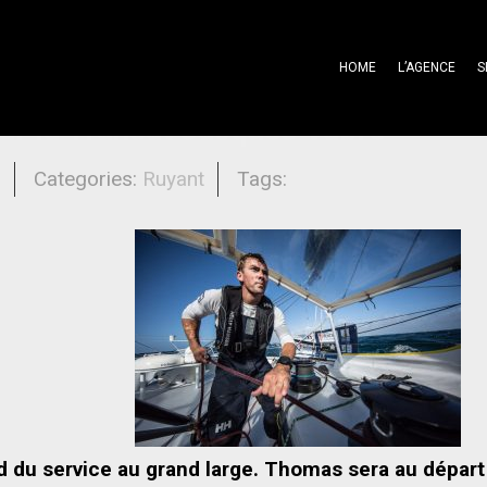
HOME
L’AGENCE
S
r la Transat Jacques Vabre
l
Categories:
Ruyant
Tags:
d du service au grand large. Thomas sera au départ