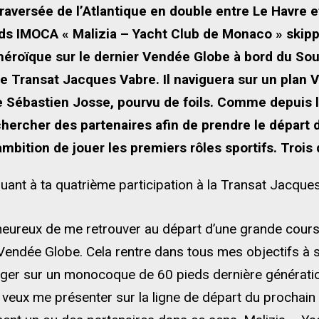
aversée de l’Atlantique en double entre Le Havre et
s IMOCA « Malizia – Yacht Club de Monaco » skipp
éroïque sur le dernier Vendée Globe à bord du Souf
e Transat Jacques Vabre. Il naviguera sur un plan V
Sébastien Josse, pourvu de foils. Comme depuis l
hercher des partenaires afin de prendre le départ 
mbition de jouer les premiers rôles sportifs. Trois
quant à ta quatrième participation à la Transat Jacque
s heureux de me retrouver au départ d’une grande co
 Vendée Globe. Cela rentre dans tous mes objectifs à 
ager sur un monocoque de 60 pieds dernière génération
e veux me présenter sur la ligne de départ du prochain