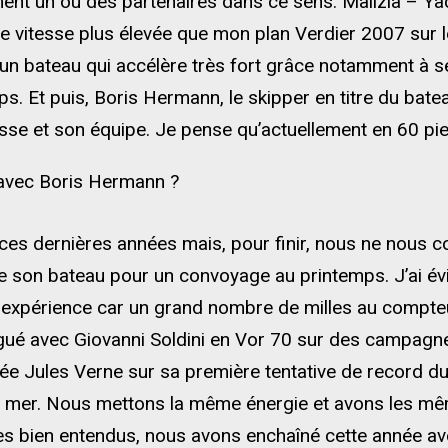
nt un ou des partenaires dans ce sens. Malizia – Yac
ne vitesse plus élevée que mon plan Verdier 2007 sur l
un bateau qui accélère très fort grâce notamment à ses f
mps. Et puis, Boris Hermann, le skipper en titre du bat
se et son équipe. Je pense qu’actuellement en 60 pied
e avec Boris Hermann ?
ces dernières années mais, pour finir, nous ne nous c
e son bateau pour un convoyage au printemps. J’ai év
de expérience car un grand nombre de milles au compt
gué avec Giovanni Soldini en Vor 70 sur des campagnes 
hée Jules Verne sur sa première tentative de record
 mer. Nous mettons la même énergie et avons les mê
bien entendus, nous avons enchaîné cette année av