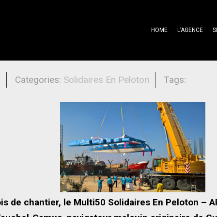
HOME
L’AGENCE
S
0 Solidaires En Peloton – ARSEP : du
l
Categories:
Solidaires En Peloton
Tags:
ois de chantier, le Multi50 Solidaires En Peloton – 