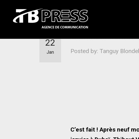
Le nouveau Multi5
22
Posted by: Tanguy Blonde
Jan
C’est fait ! Après neuf m