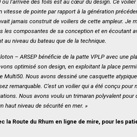
 où l’arrivée des foils est au cœur du design. Ce voilier
 vitesse de pointe par rapport à la génération précéde
vait jamais construit de voiliers de cette ampleur. Je 
es les composantes de sa conception et en écoutant av
t au niveau du bateau que de la technique.
eloton – ARSEP bénéficie de la patte VPLP avec une pl
s avons optimisé son design, en exploitant la place perm
uge Multi50. Nous avons dessiné une casquette atypique
sez remarquable. C’est un voilier qui a été conçu pour 
gations. Nous avons voulu un trimaran polyvalent pour d
un haut niveau de sécurité en mer. »
c la Route du Rhum en ligne de mire, pour les patie