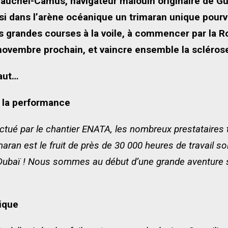
 Vauchel-Camus, navigateur malouin originaire de Gu
i dans l’arène océanique un trimaran unique pourvu 
es grandes courses à la voile, à commencer par la 
novembre prochain, et vaincre ensemble la scléros
aut…
r la performance
ffectué par le chantier ENATA, les nombreux prestataire
aran est le fruit de près de 30 000 heures de travail soll
Dubaï ! Nous sommes au début d’une grande aventure 
ique