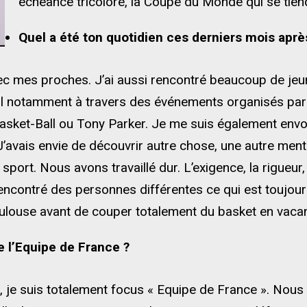
échéance tricolore, la Coupe du Monde qui se tie
Quel a été ton quotidien ces derniers mois après
c mes proches. J’ai aussi rencontré beaucoup de jeun
ll notamment à travers des événements organisés par 
asket-Ball ou Tony Parker. Je me suis également envo
’avais envie de découvrir autre chose, une autre mental
e sport. Nous avons travaillé dur. L’exigence, la rigueu
 rencontré des personnes différentes ce qui est toujou
louse avant de couper totalement du basket en vacanc
e l’Equipe de France ?
let, je suis totalement focus « Equipe de France ». No