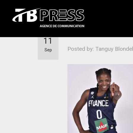
Olivia Epoupa, le
11
Posted by: Tanguy Blonde
Sep