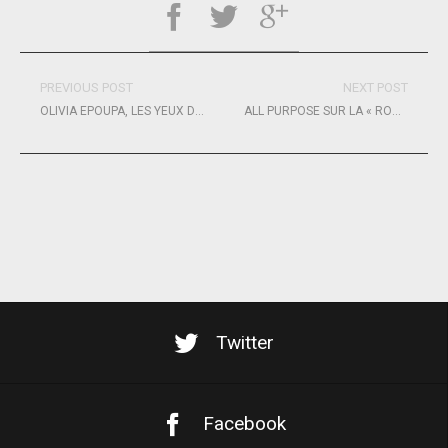
PREVIOUS POST
NEXT POST
OLIVIA EPOUPA, LES YEUX DANS LES BLEUES !
ALL PURPOSE SUR LA « ROUTE DU RHUM »
Twitter
Facebook