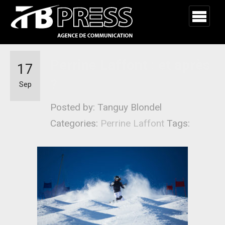
Perrine Laffont : et après
17
?
Sep
Posted by: Tanguy Blondel
Categories:
Perrine Laffont
Tags: