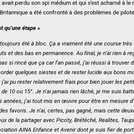
il avait perdu son spi médium et qui s’est acharné à l
le Britannique a été confronté à des problèmes de pilot
t qu’une étape »
toujours été à bloc. Ça a vraiment été une course très
s et des bas en permanence. Au final, je n’ai rien à re
e pas si rincé que ça car l’an passé, j’ai réussi à trouv
order quelques siestes et de rester lucide aux bons m
et j’ai pu rester relativement frais pour bien jouer les 
s de 10 ou 15°. Je n’ai jamais rien lâché, je me suis ba
s années, j’ai tout mis en œuvre pour être en mesure d’a
 des favoris. Je n’ai, certes, pas gagné, mais cette de
ux de la partager avec Picoty, Brétéché, Realites, Taupi
ociation AINA Enfance et Avenir dont je suis fier de por