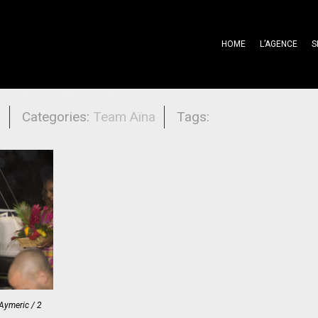
HOME
L’AGENCE
S
er, magnifique 2e !
l
Categories:
Team Aïna
Tags:
ymeric / 2