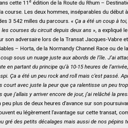
e
dans cette 11
édition de la Route du Rhum – Destinati
la course. Les deux hommes, inséparables du début à l
des 3 542 milles du parcours. «
Ça a été un coup à to
s les courses du circuit depuis deux ans
», a expliqué l
sur son adversaire lors de la Transat Jacques-Vabre e
es Sables – Horta, de la Normandy Channel Race ou de 
r coup sous un nuage juste aux abords de l’île. J’ai a
ute en partant du principe qu’à 10-15 heures de l’arrivée
spi. Ça a été un peu rock and roll mais c’est passé. Ap
s court avec juste la peur que ça ralentisse un peu tro
 que j’allais y arriver encore de jour, j’ai relâché la pre
 peu plus de deux heures d’avance sur son poursuivant
ouvent eu légèrement l’avantage sur cette transat, c
au gré des petits décalages mais aussi de nos pépins 