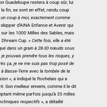
on Guadeloupe restera à coup sûr, lui
a fin, se sont en effet, rendu coup
i, un coup à moi, exactement comme
e skipper d’AINA Enfance et Avenir qui
t sur les 1000 Milles des Sables, mais
la Dhream Cup. «
Cette fois, elle a été
ttaqué dans un grain à 28-30 nœuds sous
, je pouvais prendre tous les risques, y
rès ça, je ne me suis pas trop posé de
p à Basse-Terre avec la tombée de la
ssion
», a indiqué le Rochelais qui a
. Son meilleur ennemi, comme il le dit
omptant même parfois jusqu’à 35 milles
techniques respectifs
», a détaillé