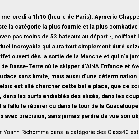
e mercredi à 1h16 (heure de Paris), Aymeric Chappe
e la catégorie la plus fournie et la plus combative
vec pas moins de 53 bateaux au départ -, coiffant l
 duel incroyable qui aura tout simplement duré sei
effet ouvert dès la sortie de la Manche et qui n’a ja
e Basse-Terre où le skipper d’AINA Enfance et Aven
udace sans limite, mais aussi d’une détermination sa
elais est allé chercher cette belle place, que ce s
, dans les surfs endiablés des alizés, dans les co
 a fallu le réparer ou dans le tour de la Guadeloup
ps avec précision, sans jamais perdre de vue son obj
par Yoann Richomme dans la catégorie des Class40 est 