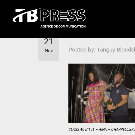
Aymeric Chappelli
21
Posted by: Tanguy Blonde
Nov
CLASS 40 n°151 – AINA – CHAPPELLIER A