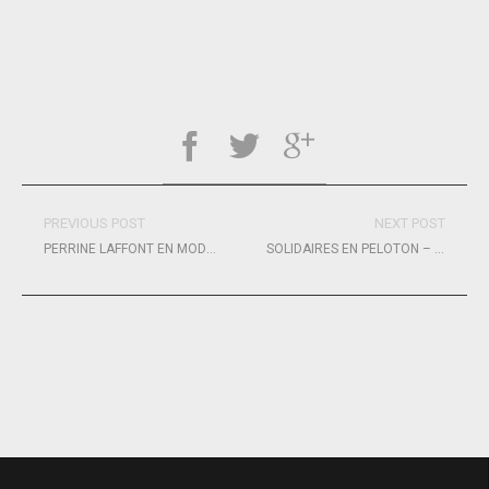
PREVIOUS POST
NEXT POST
PERRINE LAFFONT EN MODE MONDIAL
SOLIDAIRES EN PELOTON – ARSEP, VERSION 2019