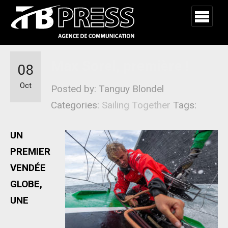
Max Sorel, première !
08
Oct
Posted by: Tanguy Blondel
Categories:
Sailing Together
Tags:
UN
PREMIER
VENDÉE
GLOBE,
UNE