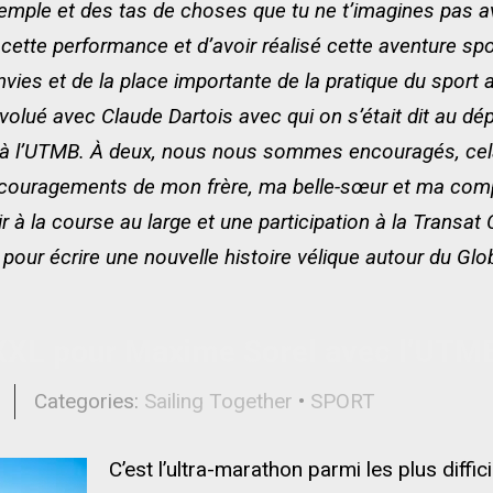
emple et des tas de choses que tu ne t’imagines pas av
 cette performance et d’avoir réalisé cette aventure sp
nvies et de la place importante de la pratique du sport 
 évolué avec Claude Dartois avec qui on s’était dit au d
r à l’UTMB. À deux, nous nous sommes encouragés, cela
encouragements de mon frère, ma belle-sœur et ma com
 à la course au large et une participation à la Transat 
pour écrire une nouvelle histoire vélique autour du Glo
 XXL pour Maxime Sorel avec l’UTM
l
Categories:
Sailing Together
•
SPORT
C’est l’ultra-marathon parmi les plus diffi