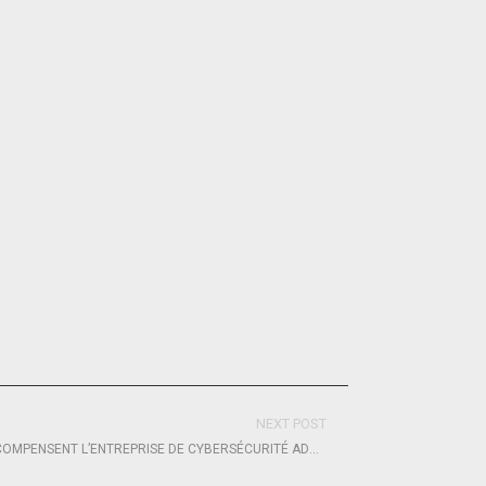
NEXT POST
LES TROPHÉES SPORSORA 2021 RÉCOMPENSENT L’ENTREPRISE DE CYBERSÉCURITÉ ADVENS POUR SON SPONSORING INNOVANT, RESPONSABLE ET ENGAGÉ