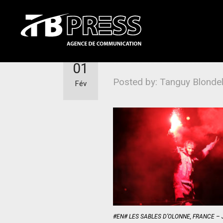
Il a fait son MAX
01
Posted by: Tanguy Blonde
Fév
#EN# LES SABLES D’OLONNE, FRANCE – 