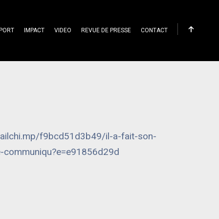
PORT
IMPACT
VIDEO
REVUE DE PRESSE
CONTACT
mailchi.mp/f9bcd51d3b49/il-a-fait-son-
be-communiqu?e=e91856d29d