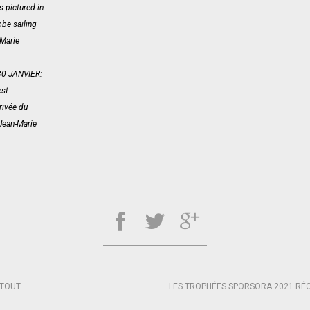
 pictured in
obe sailing
-Marie
0 JANVIER:
est
rivée du
Jean-Marie
 TOUT