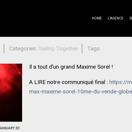
HOME
L’AGENCE
S
l
Categories:
Sailing Together
Tags:
Il a tout d’un grand Maxime Sorel !
A LIRE notre communiqué final :
https://
max-maxime-sorel-10me-du-vende-glo
JANUARY 30: