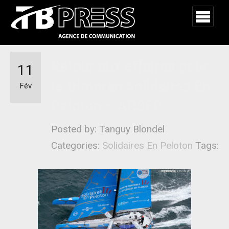
Retour aux affaires pour
11
le trimaran Solidaires En
Fév
Peloton – ARSEP
Posted by: Tanguy Blondel
Categories:
Solidaires En Peloton
Tags: