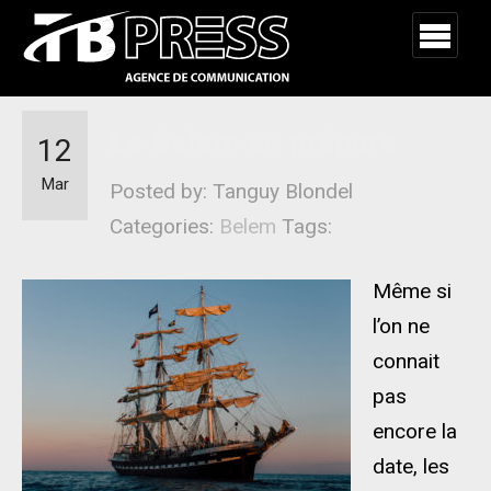
Le Belem se prépare
12
Mar
Posted by: Tanguy Blondel
Categories:
Belem
Tags:
Même si
l’on ne
connait
pas
encore la
date, les