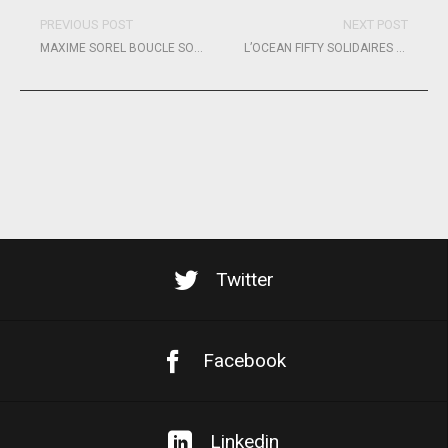
PREVIOUS POST
NEXT POST
MAXIME SOREL BOUCLE SON TOUR DU MONDE EN MAYENNE
L’OCEAN FIFTY SOLIDAIRES EN PELOTON SUR UN NOUVEAU CIRCUIT
Twitter
Facebook
Linkedin