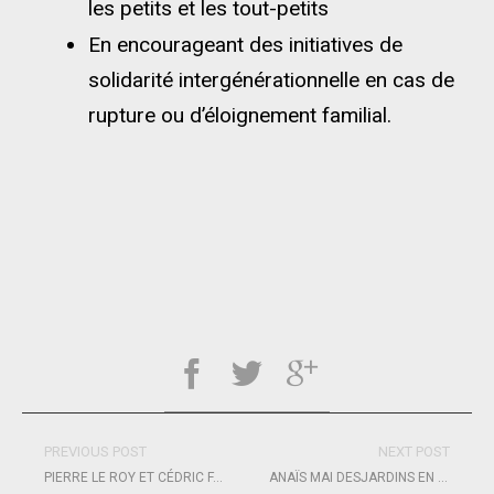
les petits et les tout-petits
En encourageant des initiatives de
solidarité intergénérationnelle en cas de
rupture ou d’éloignement familial.
PREVIOUS POST
NEXT POST
PIERRE LE ROY ET CÉDRIC FARON GAGNENT LA PLASTIMO LORIENT MINI 6.50 : UNE VICTOIRE QUI COMPTE !
ANAÏS MAI DESJARDINS EN PISTE POUR PARIS 2024