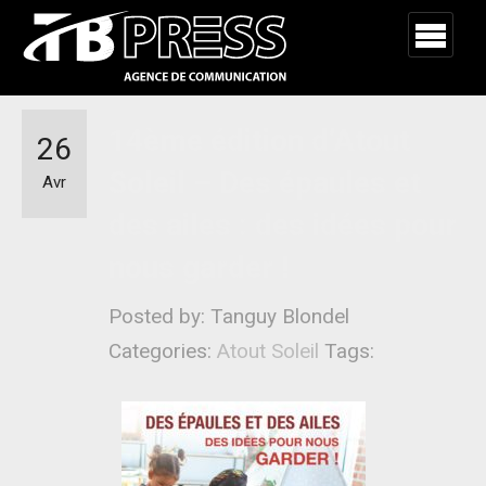
14ème édition d’Atout
26
Soleil – Des épaules et
Avr
des ailes : des idées pour
nous garder !
Posted by: Tanguy Blondel
Categories:
Atout Soleil
Tags: