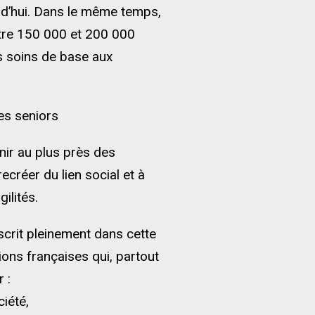
ourd’hui. Dans le même temps,
ntre 150 000 et 200 000
s soins de base aux
les seniors
enir au plus près des
recréer du lien social et à
ilités.
nscrit pleinement dans cette
ions françaises qui, partout
r :
ciété,