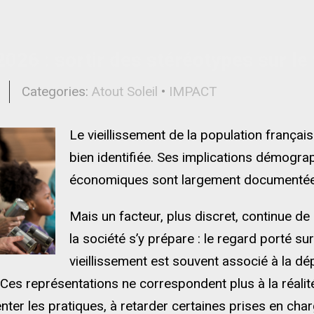
2026 : sortir des stéréotypes sur le
l
Categories:
Atout Soleil
•
IMPACT
Le vieillissement de la population françai
bien identifiée. Ses implications démograp
économiques sont largement documentée
Mais un facteur, plus discret, continue de
la société s’y prépare : le regard porté sur
vieillissement est souvent associé à la dép
e. Ces représentations ne correspondent plus à la réalit
nter les pratiques, à retarder certaines prises en charg