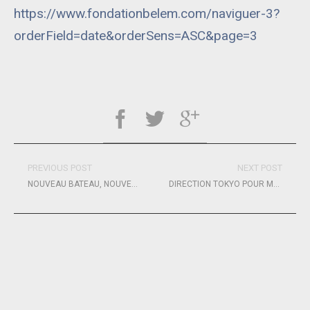
https://www.fondationbelem.com/naviguer-3?
orderField=date&orderSens=ASC&page=3
PREVIOUS POST
NEXT POST
NOUVEAU BATEAU, NOUVEAU PARTENAIRE ET NOUVELLE DIMENSION POUR MAXIME SOREL !
DIRECTION TOKYO POUR MAXIME BEAUMONT