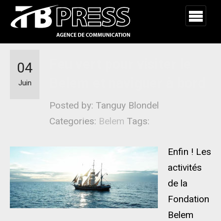
Feu vert pour visiter le
04
Belem et naviguer à bord
Juin
Posted by: Tanguy Blondel
Categories:
Belem
Tags:
Enfin ! Les
activités
de la
Fondation
Belem