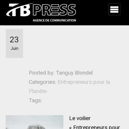
Sébastien Audigane :
23
L’émerveillement pour
Juin
moteur ultime.
Posted by: Tanguy Blondel
Categories:
Entrepreneurs pour la
Planète
Tags:
Le voilier
« Entrepreneurs pour