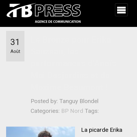
Le Bronze pour Erika
31
Sauzeau, les
Août
performances d’Anaïs
Mai Desjardins et de
Maxime Beaumont !
Posted by: Tanguy Blondel
Categories:
BP Nord
Tags:
La picarde Erika