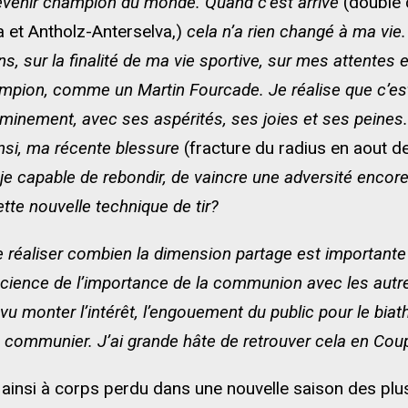
evenir champion du monde. Quand c’est arrivé
(double 
a et Antholz-Anterselva,)
cela n’a rien changé à ma vie.
s, sur la finalité de ma vie sportive, sur mes attente
ion, comme un Martin Fourcade. Je réalise que c’est l
minement, avec ses aspérités, ses joies et ses peines. 
insi, ma récente blessure
(fracture du radius en aout d
je capable de rebondir, de vaincre une adversité encor
tte nouvelle technique de tir?
 réaliser combien la dimension partage est importante
cience de l’importance de la communion avec les autres,
vu monter l’intérêt, l’engouement du public pour le biath
 communier. J’ai grande hâte de retrouver cela en Cou
 ainsi à corps perdu dans une nouvelle saison des plu