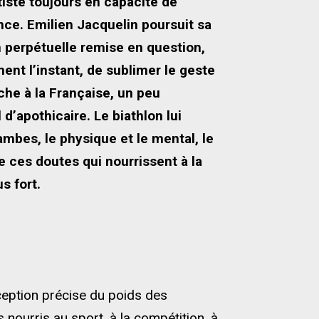
tiste toujours en capacité de
mance. Emilien Jacquelin poursuit sa
n perpétuelle remise en question,
ent l’instant, de sublimer le geste
ache à la Française, un peu
’apothicaire. Le biathlon lui
jambes, le physique et le mental, le
de ces doutes qui nourrissent à la
s fort.
ception précise du poids des
 nourris au sport, à la compétition, à