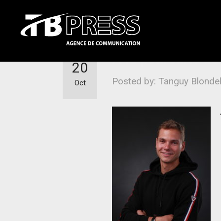
A la poursuite de
20
Posted by: Tanguy Blonde
Oct