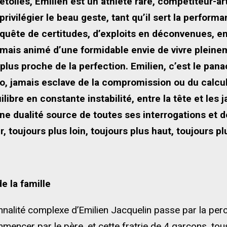
étoiles, Emilien est un athlète rare, compétiteur-ar
privilégier le beau geste, tant qu’il sert la perfor
quête de certitudes, d’exploits en déconvenues, e
mais animé d’une formidable envie de vivre pleinem
 plus proche de la perfection. Emilien, c’est le pan
, jamais esclave de la compromission ou du calcul d
libre en constante instabilité, entre la tête et les 
 Une dualité source de toutes ses interrogations et 
, toujours plus loin, toujours plus haut, toujours plu
de la famille
nalité complexe d’Emilien Jacquelin passe par la per
mencer par le père, et cette fratrie de 4 garçons, tous