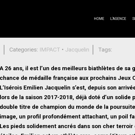
HOME
L’AGENCE
S
 ses rêves
l
Categories:
IMPACT
•
Jacquelin
Tags:
A 26 ans, il est l’un des meilleurs biathlètes de sa
chance de médaille française aux prochains Jeux 
L’Isérois Emilien Jacquelin s’est, depuis son arriv
lors de la saison 2017-2018, déjà doté d’un solid
double titre de champion du monde de la poursuite.
image, un profil profondément attachant, un poil fa
Les pieds solidement ancrés dans son cher terroir d