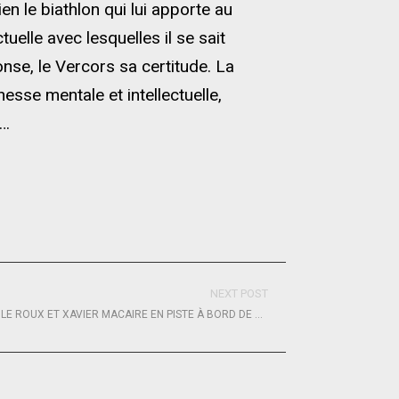
en le biathlon qui lui apporte au
tuelle avec lesquelles il se sait
nse, le Vercors sa certitude. La
sse mentale et intellectuelle,
s…
NEXT POST
TRANSAT JACQUES VABRE : ERWAN LE ROUX ET XAVIER MACAIRE EN PISTE À BORD DE KOESIO