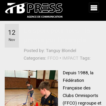
Le sport pour tous : la
12
preuve par l’exemple
Nov
Posted by: Tanguy Blondel
Categories:
FFCO
•
IMPACT
Tags:
Depuis 1988, la
Fédération
Française des
Clubs Omnisports
(FFCO) regroupe et