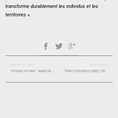
transforme durablement les individus et les
territoires ».
PREVIOUS POST
NEXT POST
THOMAS RUYANT ; ANALYSES PASSÉES ET RÉFLEXIONS D’AVENIR….
TRACY EDWARDS (MBE), PREMIÈRE SUPPORTRICE DE THE FAMOUS PROJECT CIC