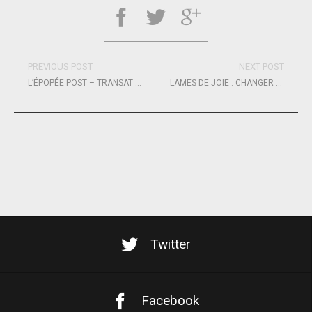
PREVIOUS POST
NEXT POST
L’ÉPOPÉE POST – TRANSAT CAFÉ L’OR DE SOLIDAIRES EN PELOTON
LAMES DE JOIE : CHANGER LES PARCOURS DE VIE D’ENFANTS ET D’ADULTES AMPUTÉS
Twitter
Facebook