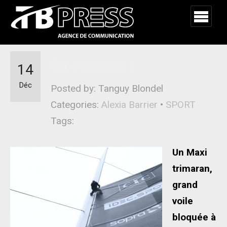
On continue !
14
Déc
Posted by: Tanguy Blondel
Categories:
Alexia Barrier
•
SPORT
Tags:
Un Maxi
trimaran,
grand
voile
bloquée à