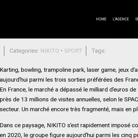
HOME
L’AGENCE
S
oisir indoor change d’échelle
l
Categories:
NIKITO
•
SPORT
Tags:
Karting, bowling, trampoline park, laser game, jeux d’a
aujourd’hui parmi les trois sorties préférées des Fran
En France, le marché a dépassé le milliard d’euros de c
près de 13 millions de visites annuelles, selon le SPAC
secteur. Un marché encore très fragmenté, mais en ple
Dans ce paysage, NIKITO s’est rapidement imposé c
en 2020, le groupe figure aujourd’hui parmi les cinq 