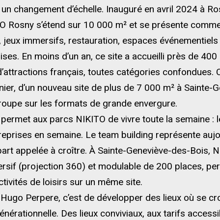
n changement d’échelle. Inauguré en avril 2024 à Ro
Rosny s’étend sur 10 000 m² et se présente comme un
, jeux immersifs, restauration, espaces événementiels :
rises. En moins d’un an, ce site a accueilli près de 40
d’attractions français, toutes catégories confondues.
rnier, d’un nouveau site de plus de 7 000 m² à Sainte
groupe sur les formats de grande envergure.
 permet aux parcs NIKITO de vivre toute la semaine : l
treprises en semaine. Le team building représente aujo
part appelée à croître. À Sainte-Geneviève-des-Bois,
sif (projection 360) et modulable de 200 places, per
ctivités de loisirs sur un même site.
 Hugo Perpere, c’est de développer des lieux où se cro
nérationnelle. Des lieux conviviaux, aux tarifs accessi