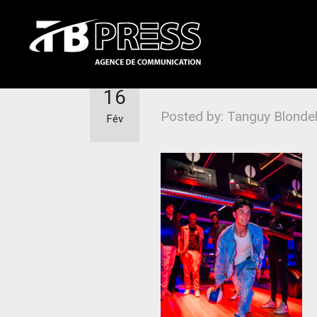
Avec NIKITO, le l
16
Posted by: Tanguy Blonde
Fév