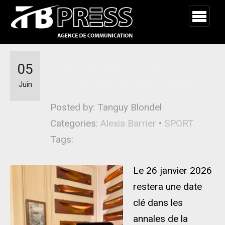
The Famous Project :
05
record du Monde validé !
Juin
Posted by: Tanguy Blondel
Categories:
Alexia Barrier
•
SPORT
Tags:
Le 26 janvier 2026
restera une date
clé dans les
annales de la