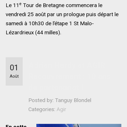
e
Le 11
Tour de Bretagne commencera le
vendredi 25 août par un prologue puis départ le
samedi à 10h30 de l’étape 1 St Malo-
Lézardrieux (44 milles).
Adrien Hardy et AGIR
01
Recouvrement : 10 ans
Août
de partenariat !
Posted by: Tanguy Blondel
Categories:
Agir
En cette