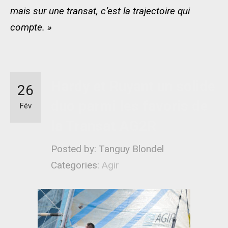
mais sur une transat, c’est la trajectoire qui
compte. »
Hardy et Ruyant un solide
26
duo parmi les favoris de
Fév
la Transat AG2R
Posted by: Tanguy Blondel
Categories:
Agir