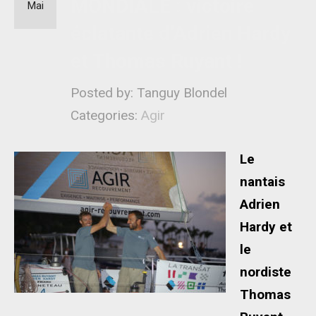
MONDIALE : victoire
Mai
éclatante d’Adrien Hardy
et Thomas Ruyant !
Posted by: Tanguy Blondel
Categories:
Agir
Le
nantais
Adrien
Hardy et
le
nordiste
Thomas