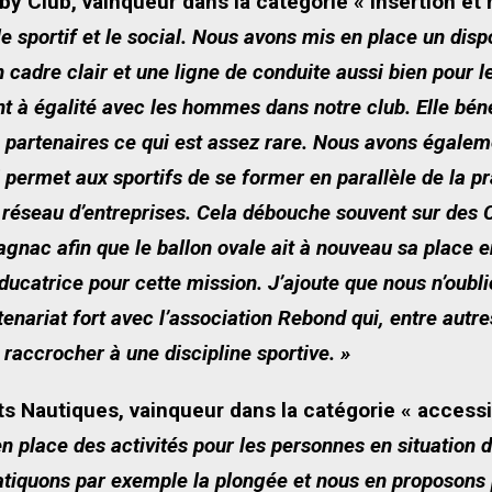
y Club, vainqueur dans la catégorie « insertion et 
le sportif et le social. Nous avons mis en place un disp
n cadre clair et une ligne de conduite aussi bien pour
t à égalité avec les hommes dans notre club. Elle bé
s partenaires ce qui est assez rare. Nous avons égal
i permet aux sportifs de se former en parallèle de la p
 réseau d’entreprises. Cela débouche souvent sur des CD
agnac afin que le ballon ovale ait à nouveau sa place e
catrice pour cette mission. J’ajoute que nous n’oubli
enariat fort avec l’association Rebond qui, entre autr
 raccrocher à une discipline sportive. »
 Nautiques, vainqueur dans la catégorie « accessibi
 place des activités pour les personnes en situation d
ratiquons par exemple la plongée et nous en proposons