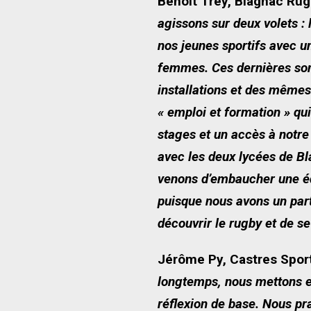
Benoît Trey, Blagnac Rugb
agissons sur deux volets : 
nos jeunes sportifs avec u
femmes. Ces dernières son
installations et des même
« emploi et formation » qu
stages et un accès à notre
avec les deux lycées de Bl
venons d’embaucher une édu
puisque nous avons un part
découvrir le rugby et de se
Jérôme Py, Castres Sports
longtemps, nous mettons en
réflexion de base. Nous p