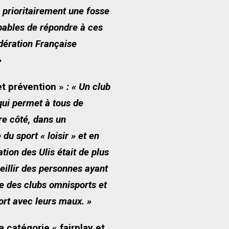
 prioritairement une fosse
pables de répondre à ces
dération Française
»
et prévention »
: « Un club
 qui permet à tous de
re côté, dans un
u sport « loisir » et en
on des Ulis était de plus
eillir des personnes ayant
se des clubs omnisports et
ort avec leurs maux. »
 catégorie « fairplay et