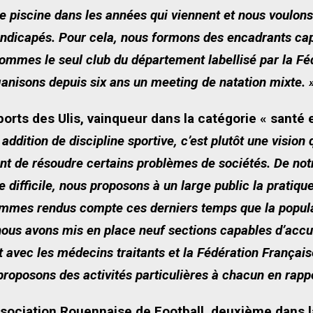
e piscine dans les années qui viennent et nous voulons
ndicapés. Pour cela, nous formons des encadrants ca
ommes le seul club du département labellisé par la Fé
ganisons depuis six ans un meeting de natation mixte. 
orts des Ulis, vainqueur dans la catégorie « santé 
addition de discipline sportive, c’est plutôt une vision
ent de résoudre certains problèmes de sociétés. De not
fficile, nous proposons à un large public la pratique d
mmes rendus compte ces derniers temps que la populati
s nous avons mis en place neuf sections capables d’accu
t avec les médecins traitants et la Fédération Françai
proposons des activités particulières à chacun en rapp
sociation Rouennaise de Football, deuxième dans la