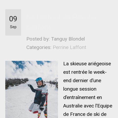
La rentrée de Perrine
09
Laffont
Sep
Posted by: Tanguy Blondel
Categories:
Perrine Laffont
La skieuse ariégeoise
est rentrée le week-
end dernier d’une
longue session
d’entraînement en
Australie avec l’Equipe
de France de ski de