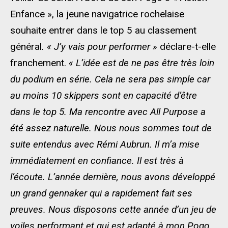
Enfance »
,
la jeune navigatrice rochelaise
souhaite entrer dans le top 5 au classement
général
. « J’y vais pour performer »
déclare
-t-
elle
franchement.
« L’idée est de ne pas être très loin
du podium en série. Cela ne sera pas simple car
au moins 10 skippers sont en capacité d’être
dans le top 5. Ma rencontre avec All
Purpose
a
été assez
naturel
le
. Nous nous sommes tout de
suite entendus avec Rémi Aubrun. Il m’a
mis
e
immédiatement en confiance. Il est très à
l’écoute. L’année dernière, nous avons
développé
un grand
gennaker
qui a rapidement fait ses
preuves. Nous disposons cette année d’un jeu de
voiles
performant
et qui est adapté à mon
Pogo