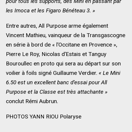
pour tous les supports, des Mini en passant par
les
Imoca
et les Figaro Bénéteau 3.
»
Entre autre
s
, All
Purpose
arme également
Vincent Mathieu, vainqueur de la
T
ransgascogne
en série à bord de « l’Occitane en Provence »
,
Pierre
Le Roy
, Nicolas d’
Estais
et Tanguy
Bouroullec
en proto qui sera au départ
sur son
voilier à foils signé Guillaume Verdier.
« Le Mini
6.50 est un excellent banc d’essai
pour All
Purpose
et la Classe est très attachante »
conclut Rémi Aubrun.
PHOTOS YANN RIOU Polaryse