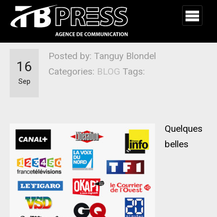
Posted by: Tanguy Blondel
16
Categories:
BLOG
Tags:
Sep
Quelques
belles