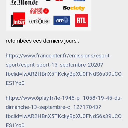
retombées ces derniers jours :
https://www.franceinter.fr/emissions/esprit-
sport/esprit-sport-13-septembre-2020?
fbclid=IwAR2HBnX5TKckyBpXU0FNdS6s39JCOjP
ES1Yo0
https://www.6play.fr/le-1945-p_1058/19-45-du-
dimanche-13-septembre-c_12717043?
fbclid=IwAR2HBnX5TKckyBpXU0FNdS6s39JCOjP
ES1Yo0