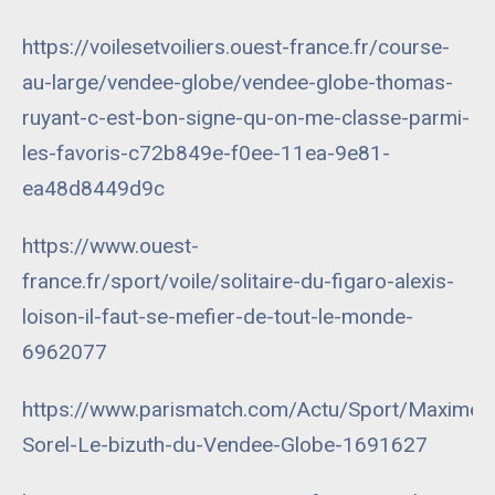
https://voilesetvoiliers.ouest-france.fr/course-
au-large/vendee-globe/vendee-globe-thomas-
ruyant-c-est-bon-signe-qu-on-me-classe-parmi-
les-favoris-c72b849e-f0ee-11ea-9e81-
ea48d8449d9c
https://www.ouest-
france.fr/sport/voile/solitaire-du-figaro-alexis-
loison-il-faut-se-mefier-de-tout-le-monde-
6962077
https://www.parismatch.com/Actu/Sport/Maxime-
Sorel-Le-bizuth-du-Vendee-Globe-1691627