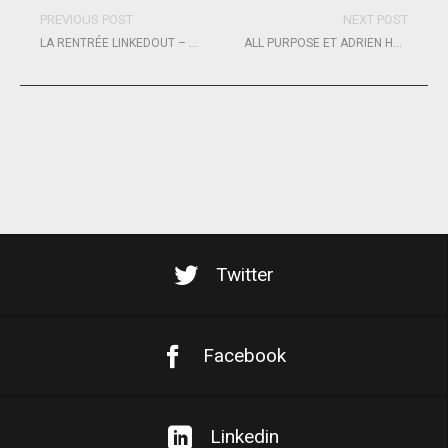
PREVIOUS POST
NEXT POST
LA RENTRÉE LINKEDOUT – VENDÉE GLOBE
ALL PURPOSE ET ADRIEN HARDY, POUR DES VOILES PLUS DURABLES !
Twitter
Facebook
Linkedin