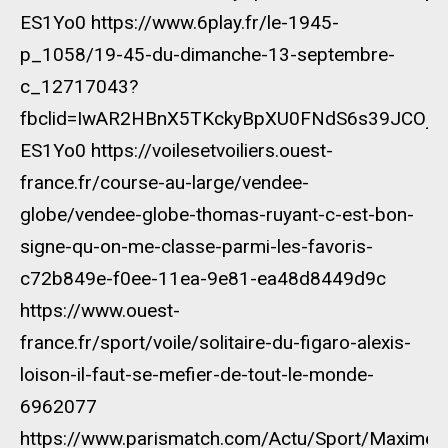
ES1Yo0 https://www.6play.fr/le-1945-
p_1058/19-45-du-dimanche-13-septembre-
c_12717043?
fbclid=IwAR2HBnX5TKckyBpXU0FNdS6s39JCOjP
ES1Yo0 https://voilesetvoiliers.ouest-
france.fr/course-au-large/vendee-
globe/vendee-globe-thomas-ruyant-c-est-bon-
signe-qu-on-me-classe-parmi-les-favoris-
c72b849e-f0ee-11ea-9e81-ea48d8449d9c
https://www.ouest-
france.fr/sport/voile/solitaire-du-figaro-alexis-
loison-il-faut-se-mefier-de-tout-le-monde-
6962077
https://www.parismatch.com/Actu/Sport/Maxime-