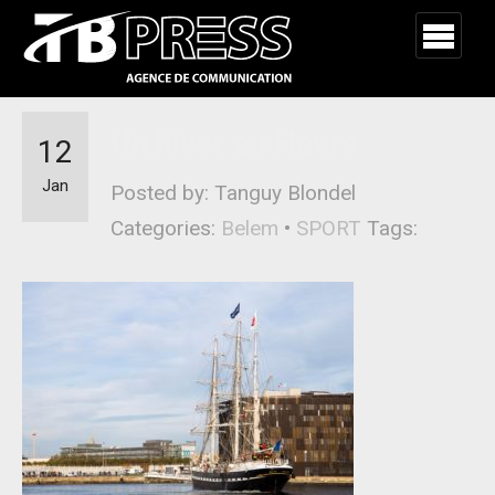
Un hiver au Havre
12
Jan
Posted by: Tanguy Blondel
Categories:
Belem
•
SPORT
Tags: