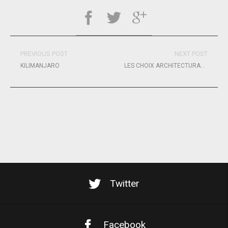
PREVIOUS POST
NEXT POST
KILIMANJARO
LES CHOIX ARCHITECTURAUX DE V AND B – MONBANA – MAYENNE
Twitter
Facebook