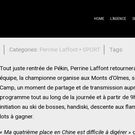
HOME
L’AGENCE
S
Winter Camp
l
Categories:
Perrine Laffont
•
SPORT
Tags:
Tout juste rentrée de Pékin, Perrine Laffont retourner
équipe, la championne organise aux Monts d’Olmes, s
Camp, un moment de partage et de transmission aupr
programme tout au long de la journée et à partir de 9h
initiation au ski de bosses, handiski, descente aux fl
lots à gagner.
« Ma quatrième place en Chine est difficile à digérer »
d