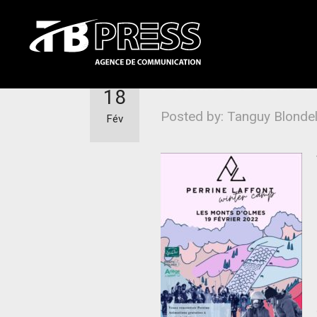
Perrine Laffont 
18
Posted by: Tanguy Blonde
Fév