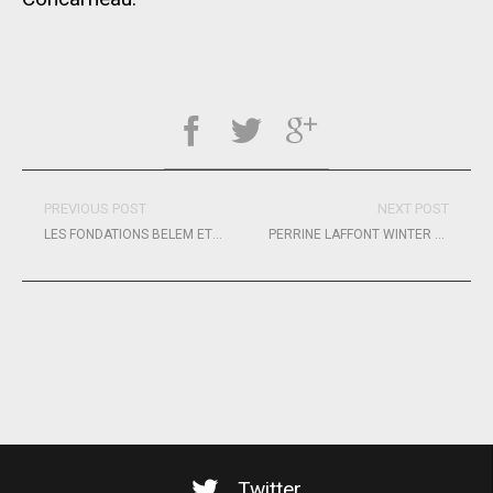
PREVIOUS POST
NEXT POST
LES FONDATIONS BELEM ET MELISSA : POUR RÉDUIRE L’IMPACT ENVIRONNEMENTAL DU BELEM !
PERRINE LAFFONT WINTER CAMP
Twitter