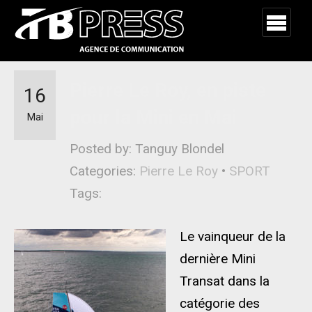
Pierre Le Roy, en piste
16
pour la Mini en Mai
Mai
Posted by: Tanguy Blondel
Categories:
Pierre Le Roy
•
SPORT
Tags:
Le vainqueur de la
dernière Mini
Transat dans la
catégorie des