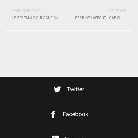
PREVIOUS POST
NEXT POST
LE BELEM À BOULOGNE-SUR-MER PUIS OSTENDE
PERRINE LAFFONT : CAP SUR CORTINA !
Twitter
Facebook