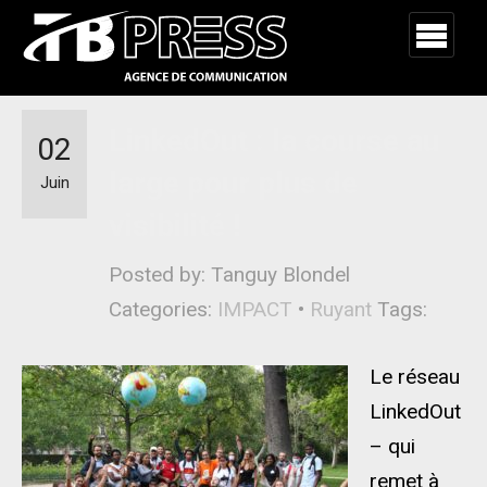
LinkedOut : la course au
02
large pour plus de
Juin
visibilité !
Posted by: Tanguy Blondel
Categories:
IMPACT
•
Ruyant
Tags:
Le réseau
LinkedOut
– qui
remet à