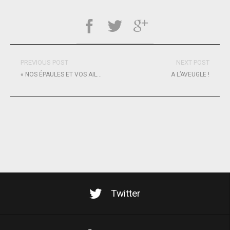
PREVIOUS POST
NEXT POST
« NOS ÉPAULES ET VOS AILES » S’ENGAGE POUR LUTTER CONTRE LES EFFETS DURABLES DES CRISES SUR LES PLUS JEUNES
A L’AVEUGLE !
Twitter