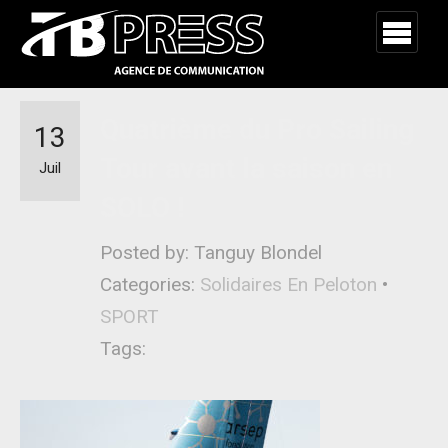
Quatrième du Pro Sailing
13
Tour avant la saison en
Juil
SOLO !
Posted by: Tanguy Blondel
Categories:
Solidaires En Peloton
•
SPORT
Tags: