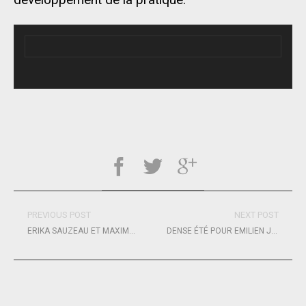
PREVIOUS POST
NEXT POST
ERIKA SAUZEAU ET MAXIME BEAUMONT AU TOP !
DENSE ÉTÉ POUR EMILIEN JACQUELIN