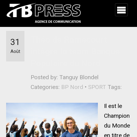
Théo de Ramecourt
31
intègre la team Banque
Août
Populaire du Nord
Posted by: Tanguy Blondel
Categories:
BP Nord
•
SPORT
Tags:
Il est le
Champion
du Monde
en titre de