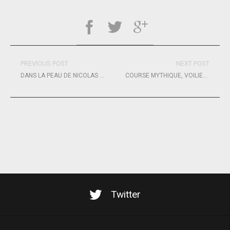
PREVIOUS POST
NEXT POST
DANS LA PEAU DE NICOLAS RONDOUIN, NON-VOYANT
COURSE MYTHIQUE, VOILIER MYTHIQUE
Twitter