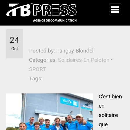
Seul mais pas seul !
24
Oct
Posted by: Tanguy Blondel
Categories:
Solidaires En Peloton
•
SPORT
Tags:
C’est bien
en
solitaire
que