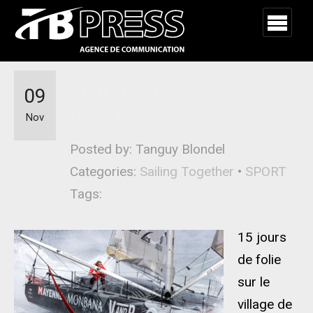
Jour J demain pour V and
09
B – Monbana – Mayenne
Nov
Posted by: Tanguy Blondel
Categories:
Sailing Together
•
SPORT
Tags:
15 jours
de folie
sur le
village de