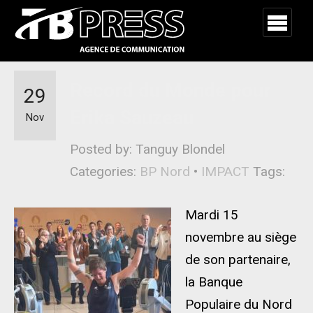
Record du Monde pour
29
Erika Sauzeau
Nov
Posted by: Tanguy Blondel
Categories:
BP Nord
•
IMPACT
Tags:
Mardi 15
novembre au siège
de son partenaire,
la Banque
Populaire du Nord