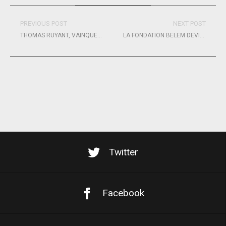
PREVIOUS POST
NEXT POST
THOMAS RUYANT, VAINQUEUR DE LA ROUTE DU RHUM, CATÉGORIE IMOCA
LA FONDATION BELEM DEVIENT LA FONDATION CAISSE D’EPARGNE BELEM
Twitter
Facebook