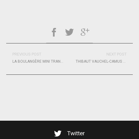
PREVIOUS POST
NEXT POST
LA BOULANGÈRE MINI TRANSAT : OBJECTIF VICTOIRE POUR CAROLINE BOULE !
THIBAUT VAUCHEL-CAMUS ET QUENTIN VLAMYNCK POUR LA VICTOIRE !
Twitter