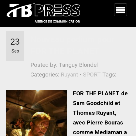
Nouveau podium pour
23
FOR THE PLANET
Sep
Posted by: Tanguy Blondel
Categories:
Ruyant
•
SPORT
Tags:
FOR THE PLANET de
Sam Goodchild et
Thomas Ruyant,
avec Pierre Bouras
comme Mediaman a