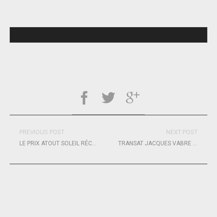
PREVIOUS POST
NEXT POST
LE PRIX ATOUT SOLEIL RÉCOMPENSE 15 ASSOCIATIONS QUI PROPOSENT DES SOLUTIONS CONCRÈTES POUR COMBATTRE LES VIOLENCES
TRANSAT JACQUES VABRE – SOLIDAIRES EN PELOTON PREMIER À LORIENT !