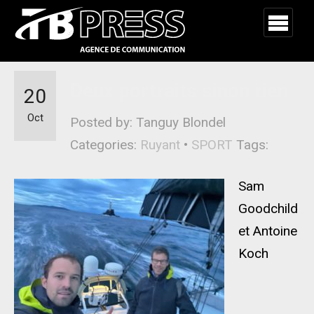
Deux portraits sinon rien
20
Oct
Posted by: Tanguy Blondel
Categories:
Ruyant
•
SPORT
Tags:
Sam
Goodchild
et Antoine
Koch