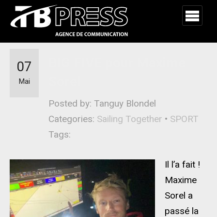
BIG FIVE pour Maxime
07
Sorel
Mai
Posted by: Tanguy Blondel
Categories:
Sailing Together
•
SPORT
Tags:
Il l’a fait !
Maxime
Sorel a
passé la