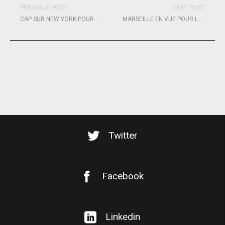
PREVIOUS POST
NEXT POST
CAP SUR NEW YORK POUR TR RACING ET SES DEUX IMOCA VULNERABLE
MARSEILLE EN VUE POUR LES JEUNES ECLAIREURS DU BELEM
Twitter
Facebook
Linkedin