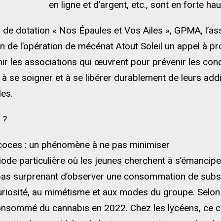
en ligne et d’argent, etc., sont en forte ha
 de dotation « Nos Épaules et Vos Ailes », GPMA, l’ass
n de l’opération de mécénat Atout Soleil un appel à pr
enir les associations qui œuvrent pour prévenir les cond
 se soigner et à se libérer durablement de leurs addic
les.
 ?
coces : un phénomène à ne pas minimiser
ode particulière où les jeunes cherchent à s’émanciper
onc pas surprenant d’observer une consommation de su
 curiosité, au mimétisme et aux modes du groupe. Selo
onsommé du cannabis en 2022. Chez les lycéens, ce ch