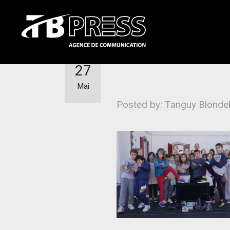
Opération Atout S
27
contre toutes les
Mai
Posted by: Tanguy Blonde