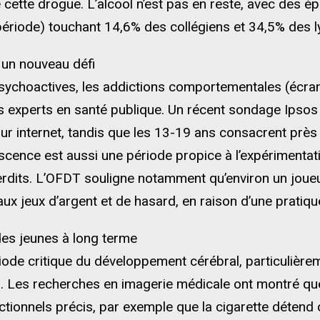
 cette drogue. L’alcool n’est pas en reste, avec des é
période) touchant 14,6% des collégiens et 34,5% des l
 un nouveau défi
choactives, les addictions comportementales (écrans,
 experts en santé publique. Un récent sondage Ipsos 
r internet, tandis que les 13-19 ans consacrent près 
olescence est aussi une période propice à l’expérimenta
terdits. L’OFDT souligne notamment qu’environ un joueu
ux jeux d’argent et de hasard, en raison d’une pratiqu
des jeunes à long terme
ode critique du développement cérébral, particulièrem
 Les recherches en imagerie médicale ont montré que
onnels précis, par exemple que la cigarette détend o