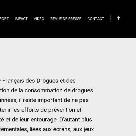
PORT
IMPACT
VIDEO
REVUE DE PRESSE
CONTACT
r prévenir et lutter
re Français des Drogues et des
ution de la consommation de drogues
années, il reste important de ne pas
enir les efforts de prévention et
 et de leur entourage. D’autant plus
ementales, liées aux écrans, aux jeux