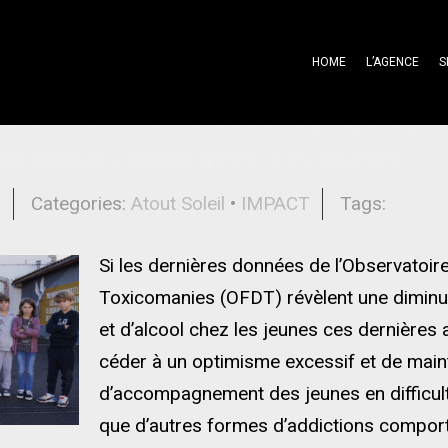
HOME
L’AGENCE
S
oleil : un 17ème appel à projets pou
 pratiques addictives des jeunes
l
Categories:
Atout Soleil
•
IMPACT
Tags:
Si les dernières données de l’Observatoi
Toxicomanies (OFDT) révèlent une dimin
et d’alcool chez les jeunes ces dernières 
céder à un optimisme excessif et de maint
d’accompagnement des jeunes en difficulté
que d’autres formes d’addictions comport