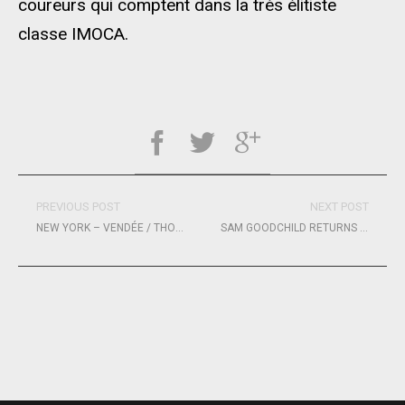
coureurs qui comptent dans la très élitiste
classe IMOCA.
PREVIOUS POST
NEXT POST
NEW YORK – VENDÉE / THOMAS RUYANT : « J’AIME CE FORMAT DE COURSE ! »
SAM GOODCHILD RETURNS TO THE RACECOURSE