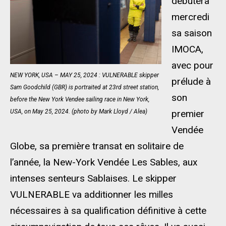
débutera
mercredi
sa saison
IMOCA,
avec pour
NEW YORK, USA – MAY 25, 2024 : VULNERABLE skipper
prélude à
Sam Goodchild (GBR) is portraited at 23rd street station,
son
before the New York Vendee sailing race in New York,
USA, on May 25, 2024. (photo by Mark Lloyd / Alea)
premier
Vendée
Globe, sa première transat en solitaire de
l’année, la New-York Vendée Les Sables, aux
intenses senteurs Sablaises. Le skipper
VULNERABLE va additionner les milles
nécessaires à sa qualification définitive à cette